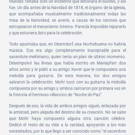
reunido: faltaba solo un incidente que detonara el suceso, y así
fue. Un día antes de la Navidad de 1818, el órgano de la iglesia,
que acompañaba musicalmente tradicionalmente todas las
misa de la Natividad, se averió, a causa de los ratones que
estropearon el mecanismo interno. Parecía imposible repararlo
y que estuviera listo para la celebración.
Todo apuntaba que, en Oberndorf, esa Nochebuena no habría
música. Eso era algo completamente inaceptable para el
sacerdote melómano, quien tenía un plan de último momento.
Desempolvó las líneas que había escrito en Mariapfarr dos
años antes y le pidió a su amigo Xaver que le compusiera una
melodía para guitarra. De esta manera, los dos amigos
salvaron la celebración. Mohr tocó con su guitarra la melodía
compuesta por su amigo y ambos cantaron por primera vez en
la historia el hermoso villancico de “Noche de Paz”.
Después de eso, la vida de ambos amigos siguió, enlazada por
la amistad, pero alejada del destino de su creación. No se sabe
que Mohr haya compuesto alguna otra canción célebre.
Dedicó el resto de su vida a la caridad, apoyando a los más
necesitados, por lo que llegó a ser conocido como “el sacerdote