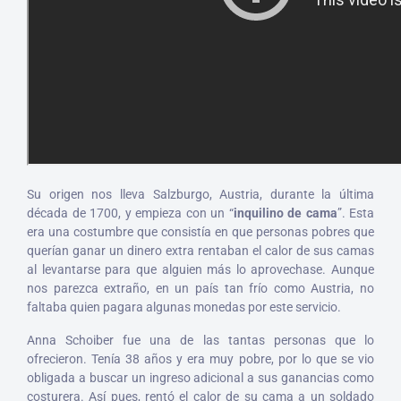
Su origen nos lleva Salzburgo, Austria, durante la última
década de 1700, y empieza con un “
inquilino de cama
”. Esta
era una costumbre que consistía en que personas pobres que
querían ganar un dinero extra rentaban el calor de sus camas
al levantarse para que alguien más lo aprovechase. Aunque
nos parezca extraño, en un país tan frío como Austria, no
faltaba quien pagara algunas monedas por este servicio.
Anna Schoiber fue una de las tantas personas que lo
ofrecieron. Tenía 38 años y era muy pobre, por lo que se vio
obligada a buscar un ingreso adicional a sus ganancias como
costurera. Así pues, rentó el calor de su cama a un soldado