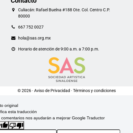
Contacto
Culiacán: Rafael Buelna #188 Ote. Col. Centro C.P.
80000
667 752 0027
hola@sas.org.mx
Horario de atención de 9:00 a.m. a 7:00 p.m.
© 2026 ·
Aviso de Privacidad
·
Términos y condiciones
to original
ifica esta traducción
 comentarios nos ayudarán a mejorar Google Traductor